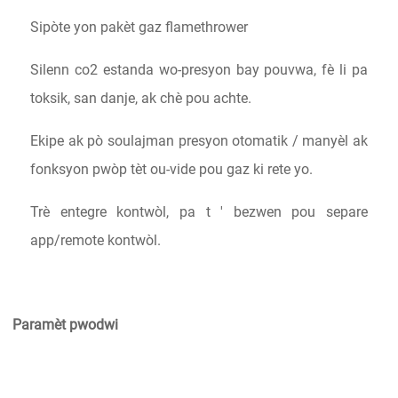
Sipòte yon pakèt gaz flamethrower
Silenn co2 estanda wo-presyon bay pouvwa, fè li pa
toksik, san danje, ak chè pou achte.
Ekipe ak pò soulajman presyon otomatik / manyèl ak
fonksyon pwòp tèt ou-vide pou gaz ki rete yo.
Trè entegre kontwòl, pa t ' bezwen pou separe
app/remote kontwòl.
Paramèt pwodwi