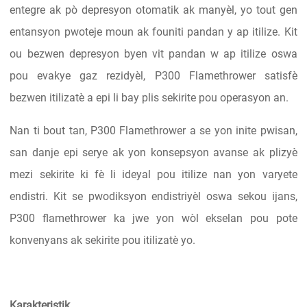
entegre ak pò depresyon otomatik ak manyèl, yo tout gen
entansyon pwoteje moun ak founiti pandan y ap itilize. Kit
ou bezwen depresyon byen vit pandan w ap itilize oswa
pou evakye gaz rezidyèl, P300 Flamethrower satisfè
bezwen itilizatè a epi li bay plis sekirite pou operasyon an.
Nan ti bout tan, P300 Flamethrower a se yon inite pwisan,
san danje epi serye ak yon konsepsyon avanse ak plizyè
mezi sekirite ki fè li ideyal pou itilize nan yon varyete
endistri. Kit se pwodiksyon endistriyèl oswa sekou ijans,
P300 flamethrower ka jwe yon wòl ekselan pou pote
konvenyans ak sekirite pou itilizatè yo.
Karakteristik