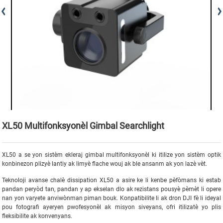
XL50 Multifonksyonèl Gimbal Searchlight
XL50 a se yon sistèm ekleraj gimbal multifonksyonèl ki itilize yon sistèm optik
konbinezon plizyè lantiy ak limyè flache wouj ak ble ansanm ak yon lazè vèt.
Teknoloji avanse chalè dissipation XL50 a asire ke li kenbe pèfòmans ki estab
pandan peryòd tan, pandan y ap ekselan dlo ak rezistans pousyè pèmèt li opere
nan yon varyete anviwònman piman bouk. Konpatibilite li ak dron DJI fè li ideyal
pou fotografi ayeryen pwofesyonèl ak misyon siveyans, ofri itilizatè yo plis
fleksibilite ak konvenyans.