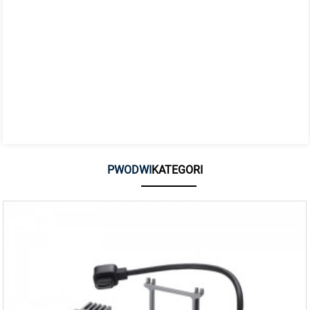
PWODWI
KATEGORI