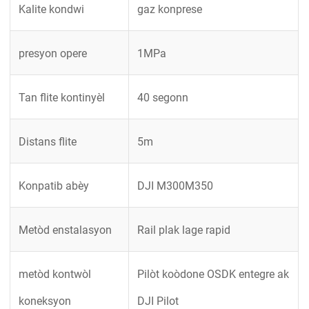
Kalite kondwi
gaz konprese
presyon opere
1MPa
Tan flite kontinyèl
40 segonn
Distans flite
5m
Konpatib abèy
DJI M300M350
Metòd enstalasyon
Rail plak lage rapid
metòd kontwòl
Pilòt koòdone OSDK entegre ak
koneksyon
DJI Pilot